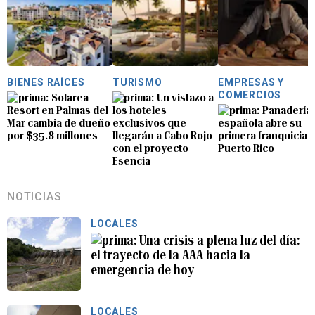
BIENES RAÍCES
TURISMO
EMPRESAS Y
COMERCIOS
Solarea
Un vistazo a
Resort en Palmas del
los hoteles
Panadería
Mar cambia de dueño
exclusivos que
española abre su
por $35.8 millones
llegarán a Cabo Rojo
primera franquicia 
con el proyecto
Puerto Rico
Esencia
NOTICIAS
LOCALES
Una crisis a plena luz del día:
el trayecto de la AAA hacia la
emergencia de hoy
LOCALES