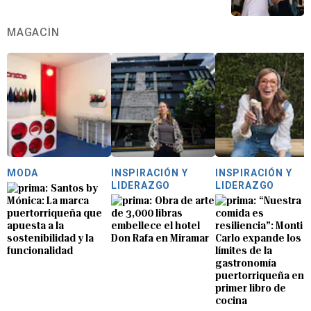
MAGACÍN
MODA
INSPIRACIÓN Y
INSPIRACIÓN Y
LIDERAZGO
LIDERAZGO
Santos by
Mónica: La marca
Obra de arte
“Nuestra
puertorriqueña que
de 3,000 libras
comida es
apuesta a la
embellece el hotel
resiliencia”: Monti
sostenibilidad y la
Don Rafa en Miramar
Carlo expande los
funcionalidad
límites de la
gastronomía
puertorriqueña en 
primer libro de
cocina