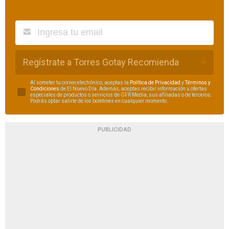
Regístrate a Torres Gotay Recomienda
Al someter tu correo electrónico, aceptas la
Política de Privacidad
y
Términos y
Condiciones
de El Nuevo Día. Además, aceptas recibir información u ofertas
especiales de productos o servicios de GFR Media, sus afiliadas o de terceros.
Podrás optar salirte de los boletines en cualquier momento.
PUBLICIDAD