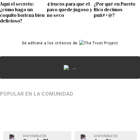
Aquí el secreto:
4 trucos para que el
¿Por qué en Puerto
¿cómo hago un
pavo quede jugoso y
Rico decimos
coquito boricua bien
no seco
puñ#+@?
delicioso?
Se adhiere a los criterios de
...
POPULAR EN LA COMUNIDAD
DISPONIBLE EN
DISPONIBLE EN