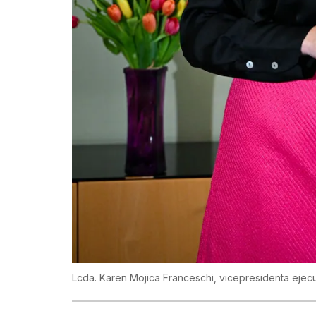
Lcda. Karen Mojica Franceschi, vicepresidenta ejecu