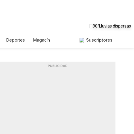
90°
Lluvias dispersas
Deportes
Magacín
Suscriptores
Gastronomía
De Viaje
lish
Podcasts
Horóscopos
PUBLICIDAD