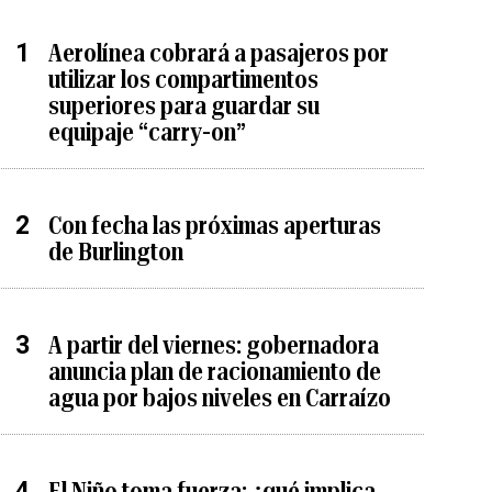
Aerolínea cobrará a pasajeros por
utilizar los compartimentos
superiores para guardar su
equipaje “carry-on”
Con fecha las próximas aperturas
de Burlington
A partir del viernes: gobernadora
anuncia plan de racionamiento de
agua por bajos niveles en Carraízo
El Niño toma fuerza: ¿qué implica