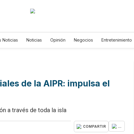
s Noticias
Noticias
Opinión
Negocios
Entretenimiento
tilos de Vida
Mundo
Estados Unidos
Ciencia y Ambiente
ecnología
Juegos
Lotería
Vídeos
Fotogalerías
Eng
ewsletters
Feriados
Edictos
Especiales
ales de la AIPR: impulsa el
n a través de toda la isla
...
COMPARTIR