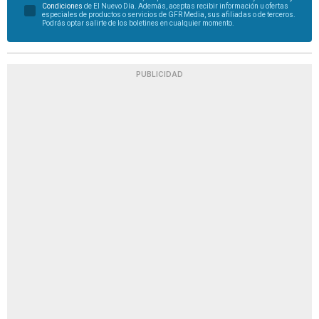
Condiciones
de El Nuevo Día. Además, aceptas recibir información u ofertas
especiales de productos o servicios de GFR Media, sus afiliadas o de terceros.
Podrás optar salirte de los boletines en cualquier momento.
PUBLICIDAD