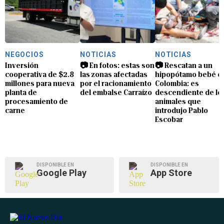
NEGOCIOS
NOTICIAS
NOTICIAS
Inversión
📷 En fotos: estas son
📷 Rescatan a un
cooperativa de $2.8
las zonas afectadas
hipopótamo bebé e
millones para nueva
por el racionamiento
Colombia: es
planta de
del embalse Carraízo
descendiente de lo
procesamiento de
animales que
carne
introdujo Pablo
Escobar
DISPONIBLE EN
DISPONIBLE EN
Google Play
App Store