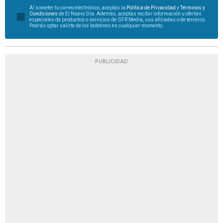
Al someter tu correo electrónico, aceptas la
Política de Privacidad
y
Términos y
Condiciones
de El Nuevo Día. Además, aceptas recibir información u ofertas
especiales de productos o servicios de GFR Media, sus afiliadas o de terceros.
Podrás optar salirte de los boletines en cualquier momento.
PUBLICIDAD