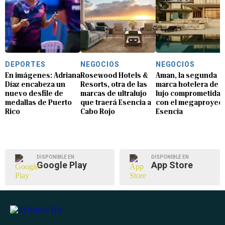
DEPORTES
NEGOCIOS
NEGOCIOS
En imágenes: Adriana
Rosewood Hotels &
Aman, la segunda
Díaz encabeza un
Resorts, otra de las
marca hotelera de
nuevo desfile de
marcas de ultralujo
lujo comprometida
medallas de Puerto
que traerá Esencia a
con el megaproyec
Rico
Cabo Rojo
Esencia
DISPONIBLE EN
DISPONIBLE EN
Google Play
App Store