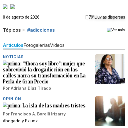
8 de agosto de 2026
79°
Lluvias dispersas
Tópicos
#adicciones
Artículos
Fotogalerías
Vídeos
NOTICIAS
“Ahora soy libre”: mujer que
sobrevivió la drogadicción en las
calles narra su transformación en La
Perla de Gran Precio
Por
Adriana Díaz Tirado
OPINIÓN
La isla de las madres tristes
Por
Francisco A. Borelli Irizarry
Abogado y Exjuez