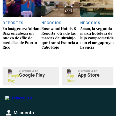
DEPORTES
NEGOCIOS
NEGOCIOS
En imágenes: Adriana
Rosewood Hotels &
Aman, la segunda
Díaz encabeza un
Resorts, otra de las
marca hotelera de
nuevo desfile de
marcas de ultralujo
lujo comprometida
medallas de Puerto
que traerá Esencia a
con el megaproyec
Rico
Cabo Rojo
Esencia
DISPONIBLE EN
DISPONIBLE EN
Google Play
App Store
Mi cuenta