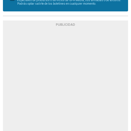
especiales de productos o servicios de GFR Media, sus afiliadas o de terceros.
Podrás optar salirte de los boletines en cualquier momento.
PUBLICIDAD