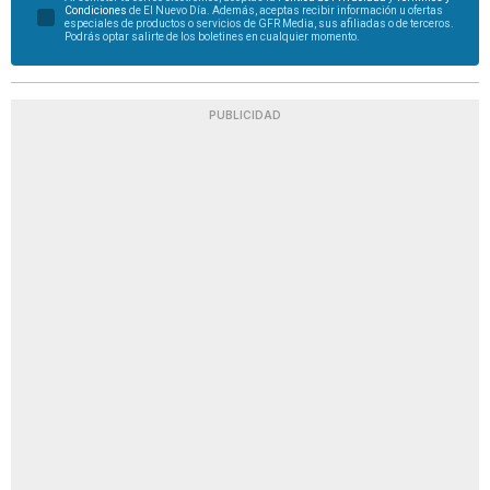
Condiciones
de El Nuevo Día. Además, aceptas recibir información u ofertas
especiales de productos o servicios de GFR Media, sus afiliadas o de terceros.
Podrás optar salirte de los boletines en cualquier momento.
PUBLICIDAD