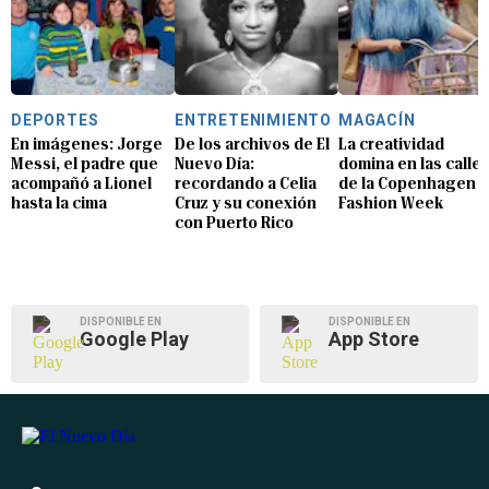
DEPORTES
ENTRETENIMIENTO
MAGACÍN
En imágenes: Jorge
De los archivos de El
La creatividad
Messi, el padre que
Nuevo Día:
domina en las calle
acompañó a Lionel
recordando a Celia
de la Copenhagen
hasta la cima
Cruz y su conexión
Fashion Week
con Puerto Rico
DISPONIBLE EN
DISPONIBLE EN
Google Play
App Store