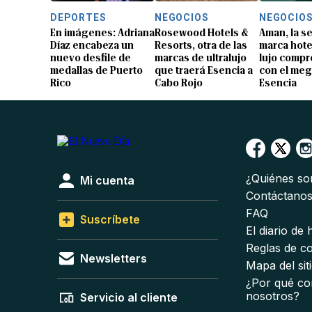
DEPORTES
NEGOCIOS
NEGOCIO
En imágenes: Adriana
Rosewood Hotels &
Aman, la 
Díaz encabeza un
Resorts, otra de las
marca hote
nuevo desfile de
marcas de ultralujo
lujo compr
medallas de Puerto
que traerá Esencia a
con el me
Rico
Cabo Rojo
Esencia
¿Quiénes s
Mi cuenta
Contáctano
FAQ
Suscríbete
El diario de
Reglas de c
Newsletters
Mapa del sit
¿Por qué co
nosotros?
Servicio al cliente