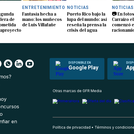
S
ENTRETENIMIENTO
NOTICIAS
NOTICIAS
segunda
Fantasía hecha a
Puerto Rico bajo la
📷 En fotos
lera de
mano: los muñecos
lupa del mundo: así
Carraízo el
ometida
de Luis Villafañe
reseña la prensa la
comenzó e
gaproyecto
crisis del agua
racionami
DISPONIBLE EN
DISP
Google Play
Ap
omos?
s
Otras marcas de GFR Media
 hoy
oncursos
io
nfiar en
Política de privacidad
Términos y condicion