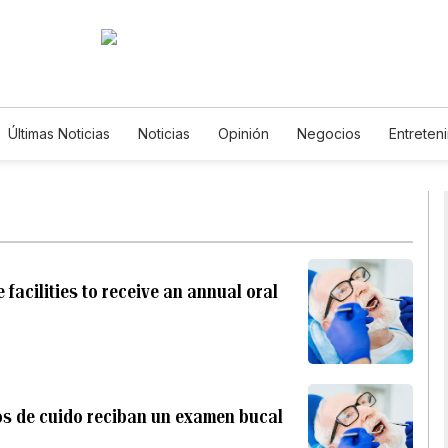
Últimas Noticias
Noticias
Opinión
Negocios
Entreten
Estilos de Vida
Mundo
Estados Unidos
Ciencia y A
Tecnología
Juegos
Lotería
Vídeos
Fotos
En
Newsletters
Feriados
Especiales
facilities to receive an annual oral
os de cuido reciban un examen bucal