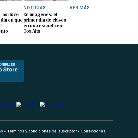
NOTICIAS
VER MÁS
: así luce
En imágenes: el
 día en que
primer día de clases
l
en una escuela en
ento
Toa Alta
ONIBLE EN
p Store
es
Términos y condiciones del suscriptor
Correcciones