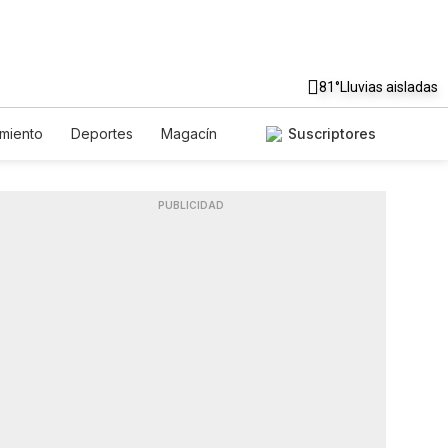
81°
Lluvias aisladas
imiento
Deportes
Magacín
Suscriptores
mbiente
Gastronomía
De Viaje
glish
Podcasts
Horóscopos
PUBLICIDAD