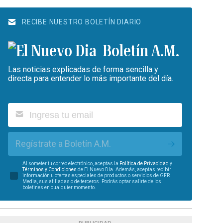
RECIBE NUESTRO BOLETÍN DIARIO
Boletín A.M.
Las noticias explicadas de forma sencilla y
directa para entender lo más importante del día.
Regístrate a Boletín A.M.
Al someter tu correo electrónico, aceptas la
Política de Privacidad
y
Términos y Condiciones
de El Nuevo Día. Además, aceptas recibir
información u ofertas especiales de productos o servicios de GFR
Media, sus afiliadas o de terceros. Podrás optar salirte de los
boletines en cualquier momento.