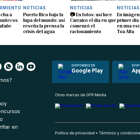
NIMIENTO
NOTICIAS
NOTICIAS
NOTICIAS
echa a
Puerto Rico bajo la
📷 En fotos: así luce
En imágene
 muñecos
lupa del mundo: así
Carraízo el día en que
primer día
lafañe
reseña la prensa la
comenzó el
en una es
crisis del agua
racionamiento
Toa Alta
DISPONIBLE EN
DISP
Google Play
Ap
omos?
s
Otras marcas de GFR Media
 hoy
oncursos
io
nfiar en
Política de privacidad
Términos y condicion