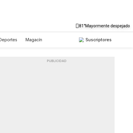
81°
Mayormente despejado
Deportes
Magacín
Suscriptores
Gastronomía
De Viaje
dcasts
Horóscopos
PUBLICIDAD