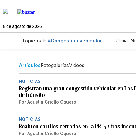
8 de agosto de 2026
Tópicos
#Congestión vehicular
Últimas No
Estilo
Tecno
Newsl
Artículos
Fotogalerías
Vídeos
NOTICIAS
Registran una gran congestión vehicular en Las 
de tránsito
Por
Agustín Criollo Oquero
NOTICIAS
Reabren carriles cerrados en la PR-52 tras ince
Por
Agustín Criollo Oquero