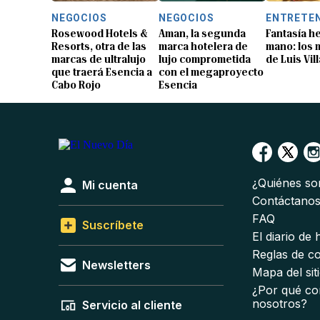
NEGOCIOS
NEGOCIOS
ENTRETE
Rosewood Hotels &
Aman, la segunda
Fantasía h
Resorts, otra de las
marca hotelera de
mano: los
marcas de ultralujo
lujo comprometida
de Luis Vil
que traerá Esencia a
con el megaproyecto
Cabo Rojo
Esencia
¿Quiénes s
Mi cuenta
Contáctano
FAQ
Suscríbete
El diario de
Reglas de c
Newsletters
Mapa del sit
¿Por qué co
nosotros?
Servicio al cliente