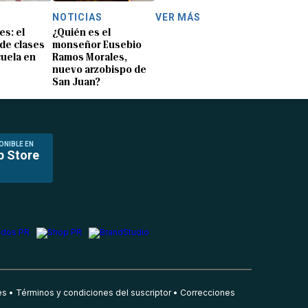
NOTICIAS
VER MÁS
s: el
¿Quién es el
 de clases
monseñor Eusebio
cuela en
Ramos Morales,
nuevo arzobispo de
San Juan?
ONIBLE EN
p Store
es
Términos y condiciones del suscriptor
Correcciones