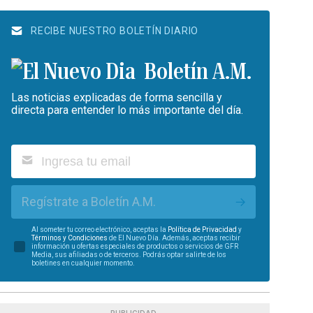
RECIBE NUESTRO BOLETÍN DIARIO
Boletín A.M.
Las noticias explicadas de forma sencilla y
directa para entender lo más importante del día.
Regístrate a Boletín A.M.
Al someter tu correo electrónico, aceptas la
Política de Privacidad
y
Términos y Condiciones
de El Nuevo Día. Además, aceptas recibir
información u ofertas especiales de productos o servicios de GFR
Media, sus afiliadas o de terceros. Podrás optar salirte de los
boletines en cualquier momento.