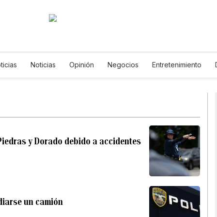
ticias
Noticias
Opinión
Negocios
Entretenimiento
s de Vida
Mundo
Estados Unidos
Ciencia y Ambiente
logía
Juegos
Lotería
Vídeos
Fotos
English
Po
etters
Feriados
Especiales
Piedras y Dorado debido a accidentes
ndiarse un camión