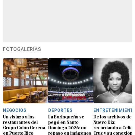
FOTOGALERÍAS
NEGOCIOS
DEPORTES
ENTRETENIMIENT
Un vistazo a los
La Borinqueña se
De los archivos de E
restaurantes del
pegó en Santo
Nuevo Día:
Grupo Colón Gerena
Domingo 2026: un
recordando a Celia
en Puerto Rico
repaso en imágenes
Cruz y su conexión