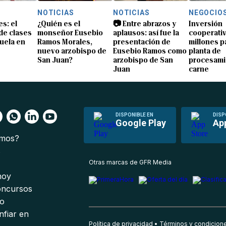
NOTICIAS
NOTICIAS
NEGOCIO
s: el
¿Quién es el
📷 Entre abrazos y
Inversión
 de clases
monseñor Eusebio
aplausos: así fue la
cooperativ
uela en
Ramos Morales,
presentación de
millones p
nuevo arzobispo de
Eusebio Ramos como
planta de
San Juan?
arzobispo de San
procesami
Juan
carne
DISPONIBLE EN
DISP
Google Play
Ap
omos?
s
Otras marcas de GFR Media
 hoy
oncursos
io
nfiar en
Política de privacidad
Términos y condicion