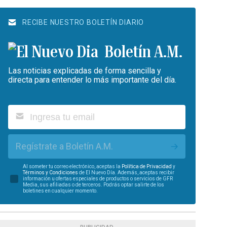
RECIBE NUESTRO BOLETÍN DIARIO
Boletín A.M.
Las noticias explicadas de forma sencilla y
directa para entender lo más importante del día.
Regístrate a Boletín A.M.
Al someter tu correo electrónico, aceptas la
Política de Privacidad
y
Términos y Condiciones
de El Nuevo Día. Además, aceptas recibir
información u ofertas especiales de productos o servicios de GFR
Media, sus afiliadas o de terceros. Podrás optar salirte de los
boletines en cualquier momento.