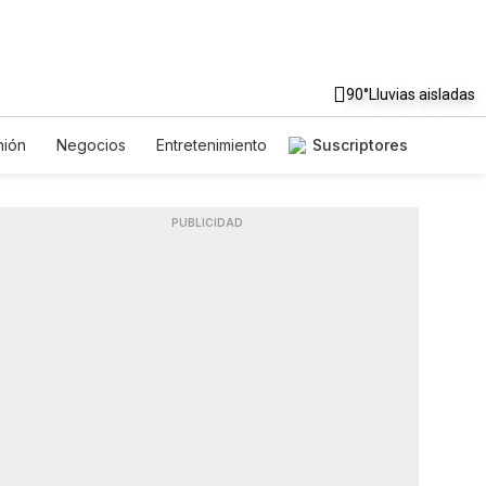
90°
Lluvias aisladas
nión
Negocios
Entretenimiento
Suscriptores
os de Vida
Mundo
mbiente
Gastronomía
De Viaje
ría
Vídeos
Fotos
English
ewsletters
Feriados
PUBLICIDAD