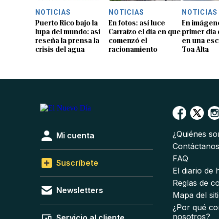
NOTICIAS
NOTICIAS
NOTICIAS
Puerto Rico bajo la
En fotos: así luce
En imágene
lupa del mundo: así
Carraízo el día en que
primer día
reseña la prensa la
comenzó el
en una esc
crisis del agua
racionamiento
Toa Alta
¿Quiénes s
Mi cuenta
Contáctano
FAQ
Suscríbete
El diario de
Reglas de c
Newsletters
Mapa del sit
¿Por qué co
nosotros?
Servicio al cliente