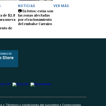
S
NOTICIAS
VER MÁS
📷 En fotos: estas son
a de $2.8
las zonas afectadas
ara nueva
por el racionamiento
del embalse Carraízo
ento de
ONIBLE EN
p Store
es
Términos y condiciones del suscriptor
Correcciones