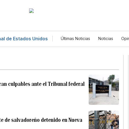
al de Estados Unidos
Últimas Noticias
Noticias
Opi
Deportes
Magacín
Estil
Estados Unidos
Ciencia y A
Tecnología
Juegos
Lote
Podcasts
Horóscopos
N
Especiales
ran culpables ante el Tribunal federal
rte de salvadoreño detenido en Nueva