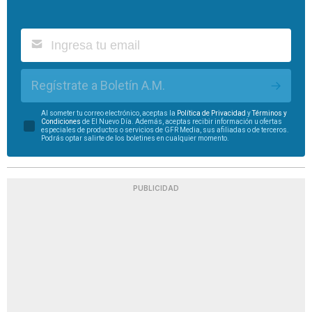
Regístrate a Boletín A.M.
Al someter tu correo electrónico, aceptas la
Política de Privacidad
y
Términos y
Condiciones
de El Nuevo Día. Además, aceptas recibir información u ofertas
especiales de productos o servicios de GFR Media, sus afiliadas o de terceros.
Podrás optar salirte de los boletines en cualquier momento.
PUBLICIDAD