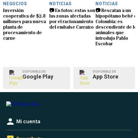
NEGOCIOS
NOTICIAS
NOTICIAS
Inversión
📷 En fotos: estas son
📷 Rescatan a un
cooperativa de $2.8
las zonas afectadas
hipopótamo bebé e
millones para nueva
por el racionamiento
Colombia: es
planta de
del embalse Carraízo
descendiente de lo
procesamiento de
animales que
carne
introdujo Pablo
Escobar
DISPONIBLE EN
DISPONIBLE EN
Google Play
App Store
Mi cuenta