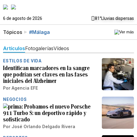
6 de agosto de 2026
81°
Lluvias dispersas
Tópicos
#Málaga
Artículos
Fotogalerías
Vídeos
ESTILOS DE VIDA
Identifican marcadores en la sangre
que podrían ser claves en las fases
iniciales del Alzheimer
Por
Agencia EFE
NEGOCIOS
Probamos el nuevo Porsche
911 Turbo S: un deportivo rápido y
sofisticado
Por
José Orlando Delgado Rivera