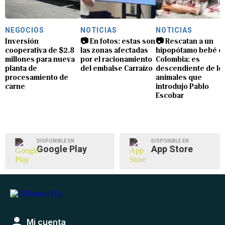
NEGOCIOS
NOTICIAS
NOTICIAS
Inversión
📷 En fotos: estas son
📷 Rescatan a un
cooperativa de $2.8
las zonas afectadas
hipopótamo bebé e
millones para nueva
por el racionamiento
Colombia: es
planta de
del embalse Carraízo
descendiente de lo
procesamiento de
animales que
carne
introdujo Pablo
Escobar
DISPONIBLE EN
DISPONIBLE EN
Google Play
App Store
Mi cuenta