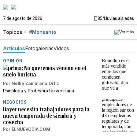
7 de agosto de 2026
85°
Lluvias aisladas
Tópicos
#Monsanto
Artículos
Fotogalerías
Vídeos
OPINIÓN
No queremos veneno en el
suelo boricua
Por
Nellie Zambrana Ortiz
Psicóloga y Profesora Universitaria
NEGOCIOS
Bayer necesita trabajadores para la
nueva temporada de siembra y
cosecha
Por
ELNUEVODIA.COM