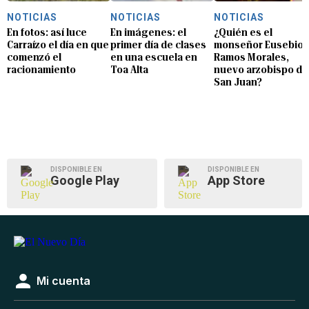
NOTICIAS
NOTICIAS
NOTICIAS
En fotos: así luce
En imágenes: el
¿Quién es el
Carraízo el día en que
primer día de clases
monseñor Eusebio
comenzó el
en una escuela en
Ramos Morales,
racionamiento
Toa Alta
nuevo arzobispo de
San Juan?
DISPONIBLE EN
DISPONIBLE EN
Google Play
App Store
Mi cuenta