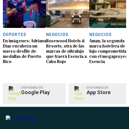
DEPORTES
NEGOCIOS
NEGOCIOS
En imágenes: Adriana
Rosewood Hotels &
Aman, la segunda
Díaz encabeza un
Resorts, otra de las
marca hotelera de
nuevo desfile de
marcas de ultralujo
lujo comprometida
medallas de Puerto
que traerá Esencia a
con el megaproyec
Rico
Cabo Rojo
Esencia
DISPONIBLE EN
DISPONIBLE EN
Google Play
App Store