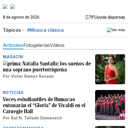
8 de agosto de 2026
79°
Lluvias dispersas
Tópicos
#Música clásica
Artículos
Fotogalerías
Vídeos
MAGACÍN
Natalia Santaliz: los sueños de
una soprano puertorriqueña
Por
Víctor Ramos Rosado
NOTICIAS
Voces estudiantiles de Humacao
entonarán el “Gloria” de Vivaldi en el
Carnegie Hall
Por
Rut N. Tellado Domenech