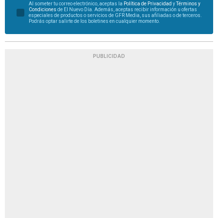
Al someter tu correo electrónico, aceptas la
Política de Privacidad
y
Términos y
Condiciones
de El Nuevo Día. Además, aceptas recibir información u ofertas
especiales de productos o servicios de GFR Media, sus afiliadas o de terceros.
Podrás optar salirte de los boletines en cualquier momento.
PUBLICIDAD