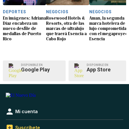
DEPORTES
NEGOCIOS
NEGOCIOS
En imágenes: Adriana
Rosewood Hotels &
Aman, la segunda
Díaz encabeza un
Resorts, otra de las
marca hotelera de
nuevo desfile de
marcas de ultralujo
lujo comprometida
medallas de Puerto
que traerá Esencia a
con el megaproyec
Rico
Cabo Rojo
Esencia
DISPONIBLE EN
DISPONIBLE EN
Google Play
App Store
Mi cuenta
Suscríbete