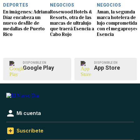
DEPORTES
NEGOCIOS
NEGOCIOS
En imágenes: Adriana
Rosewood Hotels &
Aman, la segunda
Díaz encabeza un
Resorts, otra de las
marca hotelera de
nuevo desfile de
marcas de ultralujo
lujo comprometida
medallas de Puerto
que traerá Esencia a
con el megaproyec
Rico
Cabo Rojo
Esencia
DISPONIBLE EN
DISPONIBLE EN
Google Play
App Store
Mi cuenta
Suscríbete