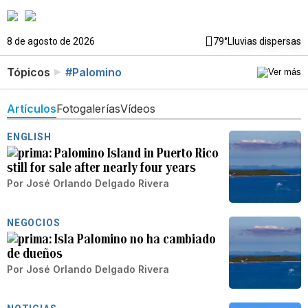
8 de agosto de 2026
79°
Lluvias dispersas
Tópicos
#Palomino
Artículos
Fotogalerías
Vídeos
ENGLISH
Palomino Island in Puerto Rico
still for sale after nearly four years
Por
José Orlando Delgado Rivera
NEGOCIOS
Isla Palomino no ha cambiado
de dueños
Por
José Orlando Delgado Rivera