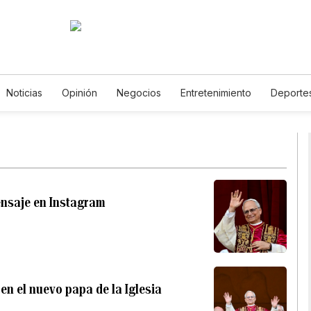
Noticias
Opinión
Negocios
Entretenimiento
Deporte
tados Unidos
Ciencia y Ambiente
Gastronomía
De Viaje
tos
English
Podcasts
Horóscopos
Newsletters
Fer
ensaje en Instagram
 en el nuevo papa de la Iglesia