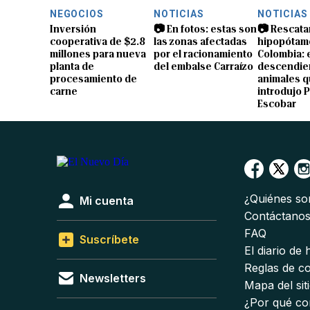
NEGOCIOS
NOTICIAS
NOTICIAS
Inversión
📷 En fotos: estas son
📷 Rescata
cooperativa de $2.8
las zonas afectadas
hipopótam
millones para nueva
por el racionamiento
Colombia: 
planta de
del embalse Carraízo
descendien
procesamiento de
animales 
carne
introdujo 
Escobar
¿Quiénes s
Mi cuenta
Contáctano
FAQ
Suscríbete
El diario de
Reglas de c
Newsletters
Mapa del sit
¿Por qué co