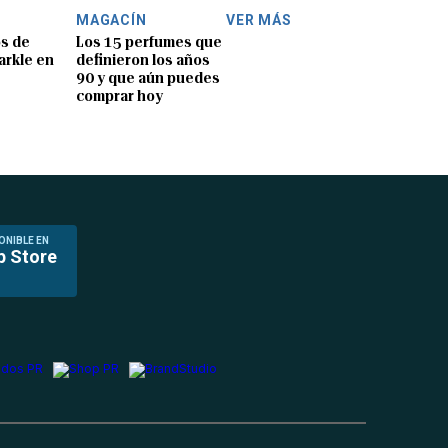
MAGACÍN
VER MÁS
os de
Los 15 perfumes que
rkle en
definieron los años
90 y que aún puedes
comprar hoy
ONIBLE EN
p Store