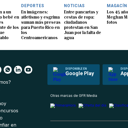
DEPORTES
NOTICIAS
MAGACÍN
n a un
En imágenes:
Entre pancartas y
Los 45 añ
o bebé en
atletismo y esgrima
cestas de ropa:
Meghan Ma
es
suman más preseas
ciudadanos
fotos
te de los
para Puerto Rico en
protestan en San
que
los
Juan por la falta de
Pablo
Centroamericanos
agua
DISPONIBLE EN
DISP
Google Play
Ap
omos?
s
Otras marcas de GFR Media
 hoy
oncursos
io
nfiar en