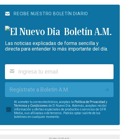
RECIBE NUESTRO BOLETÍN DIARIO
Boletín A.M.
Las noticias explicadas de forma sencilla y
directa para entender lo más importante del día.
Regístrate a Boletín A.M.
Al someter tu correo electrónico, aceptas la
Política de Privacidad
y
Términos y Condiciones
de El Nuevo Día. Además, aceptas recibir
información u ofertas especiales de productos o servicios de GFR
Media, sus afiliadas o de terceros. Podrás optar salirte de los
boletines en cualquier momento.