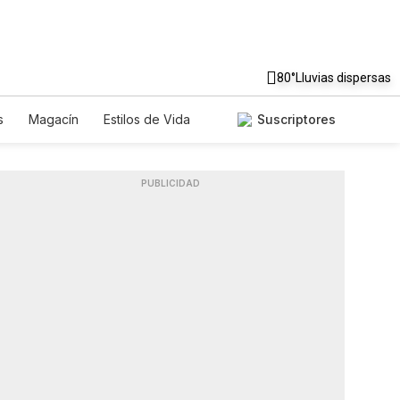
80°
Lluvias dispersas
s
Magacín
Estilos de Vida
Suscriptores
Tecnología
Juegos
Lotería
iados
Especiales
PUBLICIDAD