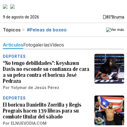
9 de agosto de 2026
85°
Bruma
Tópicos
#Peleas de boxeo
Artículos
Fotogalerías
Vídeos
DEPORTES
“No tengo debilidades”: Keyshawn
Davis no esconde su confianza de cara
a su pelea contra el boricua José
Pedraza
Por
Yolymar de Jesús Pérez
DEPORTES
El boricua Danielito Zorrilla y Regis
Prograis hacen 139 libras para su
combate titular del sábado
Por
ELNUEVODIA.COM