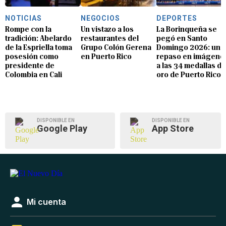
NOTICIAS
NEGOCIOS
DEPORTES
Rompe con la
Un vistazo a los
La Borinqueña se
tradición: Abelardo
restaurantes del
pegó en Santo
de la Espriella toma
Grupo Colón Gerena
Domingo 2026: un
posesión como
en Puerto Rico
repaso en imágene
presidente de
a las 34 medallas de
Colombia en Cali
oro de Puerto Rico
DISPONIBLE EN
DISPONIBLE EN
Google Play
App Store
Mi cuenta