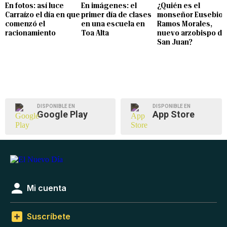
En fotos: así luce
En imágenes: el
¿Quién es el
Carraízo el día en que
primer día de clases
monseñor Eusebio
comenzó el
en una escuela en
Ramos Morales,
racionamiento
Toa Alta
nuevo arzobispo de
San Juan?
DISPONIBLE EN
DISPONIBLE EN
Google Play
App Store
Mi cuenta
Suscríbete