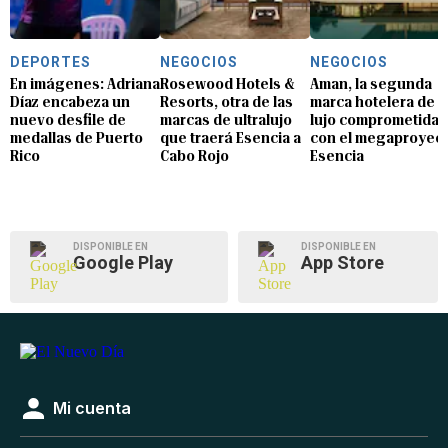
DEPORTES
NEGOCIOS
NEGOCIOS
En imágenes: Adriana
Rosewood Hotels &
Aman, la segunda
Díaz encabeza un
Resorts, otra de las
marca hotelera de
nuevo desfile de
marcas de ultralujo
lujo comprometida
medallas de Puerto
que traerá Esencia a
con el megaproyec
Rico
Cabo Rojo
Esencia
DISPONIBLE EN
DISPONIBLE EN
Google Play
App Store
Mi cuenta