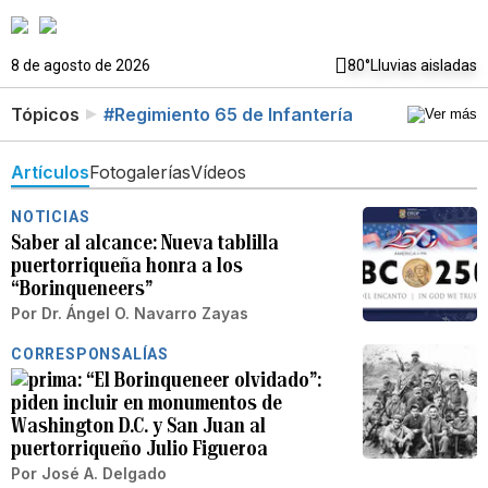
8 de agosto de 2026
80°
Lluvias aisladas
Tópicos
#Regimiento 65 de Infantería
Artículos
Fotogalerías
Vídeos
NOTICIAS
Saber al alcance: Nueva tablilla
puertorriqueña honra a los
“Borinqueneers”
Por
Dr. Ángel O. Navarro Zayas
CORRESPONSALÍAS
“El Borinqueneer olvidado”:
piden incluir en monumentos de
Washington D.C. y San Juan al
puertorriqueño Julio Figueroa
Por
José A. Delgado