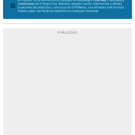
Al someter tu correo electrónico, aceptas la
Política de Privacidad
y
Términos y
Condiciones
de El Nuevo Día. Además, aceptas recibir información u ofertas
especiales de productos o servicios de GFR Media, sus afiliadas o de terceros.
Podrás optar salirte de los boletines en cualquier momento.
PUBLICIDAD