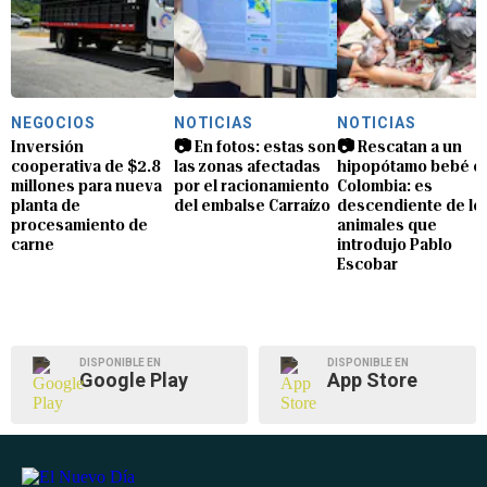
NEGOCIOS
NOTICIAS
NOTICIAS
Inversión
📷 En fotos: estas son
📷 Rescatan a un
cooperativa de $2.8
las zonas afectadas
hipopótamo bebé e
millones para nueva
por el racionamiento
Colombia: es
planta de
del embalse Carraízo
descendiente de lo
procesamiento de
animales que
carne
introdujo Pablo
Escobar
DISPONIBLE EN
DISPONIBLE EN
Google Play
App Store