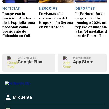
NOTICIAS
NEGOCIOS
DEPORTES
Rompe con la
Un vistazo a los
La Borinqueña se
tradición: Abelardo
restaurantes del
pegó en Santo
de la Espriella toma
Grupo Colón Gerena
Domingo 2026: un
posesión como
en Puerto Rico
repaso en imágene
presidente de
a las 34 medallas de
Colombia en Cali
oro de Puerto Rico
DISPONIBLE EN
DISPONIBLE EN
Google Play
App Store
Mi cuenta