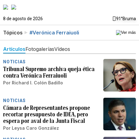
8 de agosto de 2026
91°
Bruma
Tópicos
#Verónica Ferraiuoli
Artículos
Fotogalerías
Vídeos
NOTICIAS
Tribunal Supremo archiva queja ética
contra Verónica Ferraiuoli
Por
Richard I. Colón Badillo
NOTICIAS
Cámara de Representantes propone
recortar presupuesto de IDEA, pero
espera por aval de la Junta Fiscal
Por
Leysa Caro González