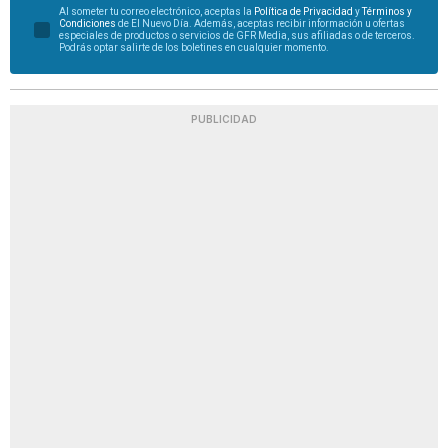
Al someter tu correo electrónico, aceptas la
Política de Privacidad
y
Términos y
Condiciones
de El Nuevo Día. Además, aceptas recibir información u ofertas
especiales de productos o servicios de GFR Media, sus afiliadas o de terceros.
Podrás optar salirte de los boletines en cualquier momento.
PUBLICIDAD