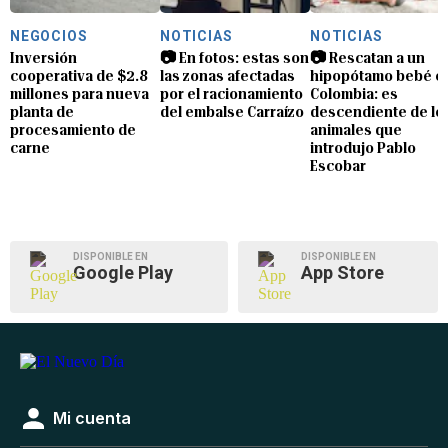
NEGOCIOS
NOTICIAS
NOTICIAS
Inversión
📷 En fotos: estas son
📷 Rescatan a un
cooperativa de $2.8
las zonas afectadas
hipopótamo bebé e
millones para nueva
por el racionamiento
Colombia: es
planta de
del embalse Carraízo
descendiente de lo
procesamiento de
animales que
carne
introdujo Pablo
Escobar
DISPONIBLE EN
DISPONIBLE EN
Google Play
App Store
Mi cuenta