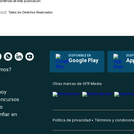
contenido de esta publicación.
LC. Todos los Derechos Reservados.
DISPONIBLE EN
DISP
Google Play
Ap
omos?
s
Otras marcas de GFR Media
 hoy
oncursos
io
nfiar en
Política de privacidad
Términos y condicion