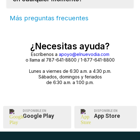
Mantenerte informado es nuestra prioridad, pero si aun así deseas suspender temporalmente o cancelar tu suscripción debes comunicarte a nuestro Departamento de Servicio llamando al 787-641-1355. Nuestro horario de servicio es de lunes a viernes de 6:30 a.m. – 4:30 p.m. Sábados, domingos y feriados de 6:0 a.m. a 1:00 p.m. Puedes cancelar tu suscripción en cualquier momento. Al cancelar, dejaremos de cobrar a tu cuenta desde el siguiente ciclo de facturación.
Más preguntas frecuentes
¿Necesitas ayuda?
Escríbenos a
apoyo@elnuevodia.com
o llama al 787-641-8800 / 1-877-641-8800
Lunes a viernes de 6:30 a.m. a 4:30 p.m.
Sábados, domingos y feriados
de 6:30 a.m. a 1:00 p.m.
DISPONIBLE EN
DISPONIBLE EN
Google Play
App Store