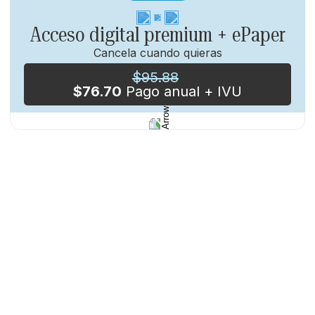
Acceso digital premium + ePaper
Cancela cuando quieras
$95.88
Podrás regalar a un familiar o amigo
acceso
$76.70
Pago anual + IVU
anual
a El Nuevo Día y su contenido para
suscriptores
Suscríbete y aprovecha
20% de descuento