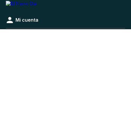
Mi cuenta
Suscríbete
Newsletters
Servicio al cliente
Secciones
¿Quiénes somos?
Contáctanos
FAQ