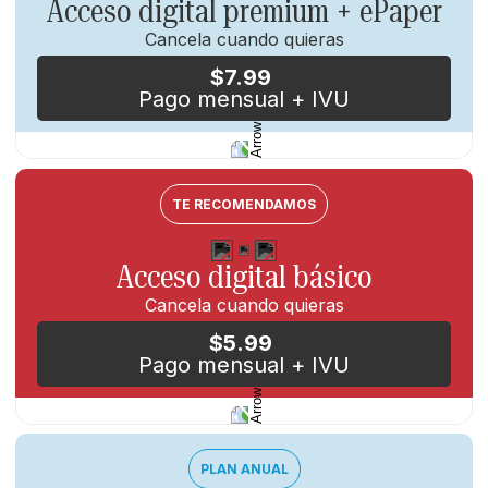
Acceso digital premium + ePaper
Cancela cuando quieras
Acceso mensual
ilimitado al contenido en
$7.99
Web y el ePaper, la versión digital del
Pago mensual + IVU
periódico impreso.
Incluye acceso al ePaper,
la versión digital de
la edición impresa de El Nuevo Día.
Podrás leer el contenido de la
sección
TE RECOMENDAMOS
English
.
Acceso digital básico
Cancela cuando quieras
$5.99
Acceso mensual
al contenido en Web y la
Pago mensual + IVU
aplicación.
No incluye acceso al ePaper, la versión digital
de la edición impresa de El Nuevo Día, ni a la
sección English.
PLAN ANUAL