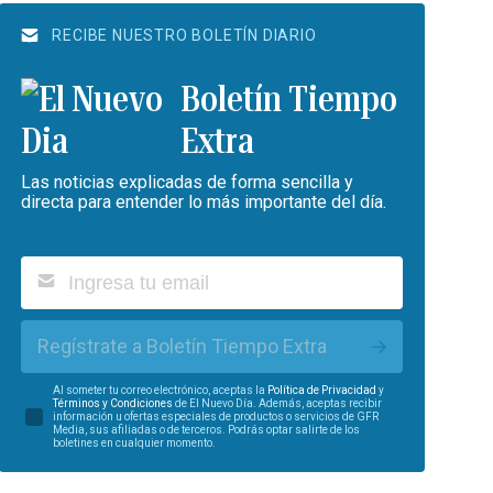
RECIBE NUESTRO BOLETÍN DIARIO
Boletín Tiempo
Extra
Las noticias explicadas de forma sencilla y
directa para entender lo más importante del día.
Regístrate a Boletín Tiempo Extra
Al someter tu correo electrónico, aceptas la
Política de Privacidad
y
Términos y Condiciones
de El Nuevo Día. Además, aceptas recibir
información u ofertas especiales de productos o servicios de GFR
Media, sus afiliadas o de terceros. Podrás optar salirte de los
boletines en cualquier momento.