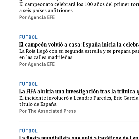
El campeonato celebrará los 100 años del primer tor
a seis países anfitriones
Por
Agencia EFE
FÚTBOL
El campeón volvió a casa: España inicia la celeb
La Roja llegó con su segunda estrella y se prepara pa
en las calles madrileñas
Por
Agencia EFE
FÚTBOL
La FIFA abriría una investigación tras la trifulca
El incidente involucró a Leandro Paredes, Eric García
título de España
Por
The Associated Press
FÚTBOL
La fiesta mundialista que unió a fanáticos de Es