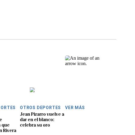
PORTES
OTROS DEPORTES
VER MÁS
Jean Pizarro vuelve a
e
dar en el blanco:
 que
celebra su oro
n Rivera