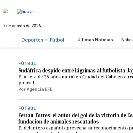
7 de agosto de 2026
Deportes
Fútbol
Últimas Noticias
Notici
Estados Unidos
Cien
Fotogalerías
English
FÚTBOL
Sudáfrica despide entre lágrimas al futbolista 
El atleta de 25 años murió en Ciudad del Cabo en circ
policial
Por
Agencia EFE
FÚTBOL
Ferran Torres, el autor del gol de la victoria de 
fundación de animales rescatados
El delantero español aprovecha su reconocimiento p