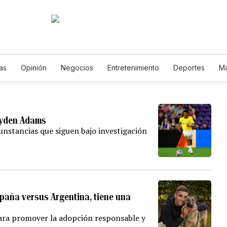
as
Opinión
Negocios
Entretenimiento
Deportes
Ma
cia y Ambiente
Gastronomía
De Viaje
Tecnología
Jue
Podcasts
Horóscopos
Newsletters
Feriados
Edic
Jayden Adams
unstancias que siguen bajo investigación
España versus Argentina, tiene una
ara promover la adopción responsable y