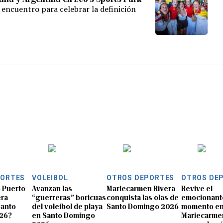
 encuentro para celebrar la definición
PORTES
VOLEIBOL
OTROS DEPORTES
OTROS DE
 Puerto
Avanzan las
Mariecarmen Rivera
Revive el
era
“guerreras” boricuas
conquista las olas de
emocionant
Santo
del voleibol de playa
Santo Domingo 2026
momento en
26?
en Santo Domingo
Mariecarme