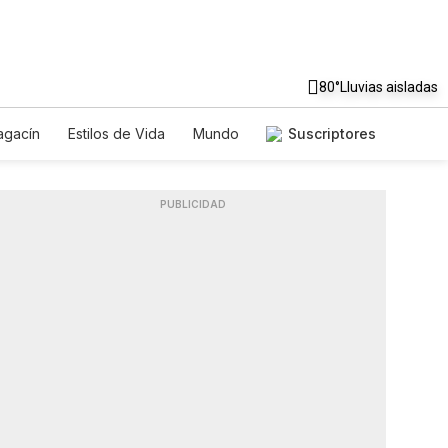
80°
Lluvias aisladas
gacín
Estilos de Vida
Mundo
Suscriptores
gos
Lotería
Vídeos
tos
Especiales
PUBLICIDAD