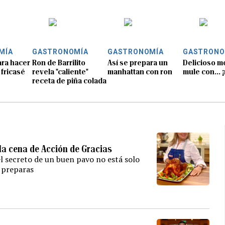
MÍA
GASTRONOMÍA
GASTRONOMÍA
GASTRONO
ara hacer
Ron de Barrilito
Así se prepara un
Delicioso 
 fricasé
revela "caliente"
manhattan con ron
mule con... 
receta de piña colada
 la cena de Acción de Gracias
 secreto de un buen pavo no está solo
o preparas