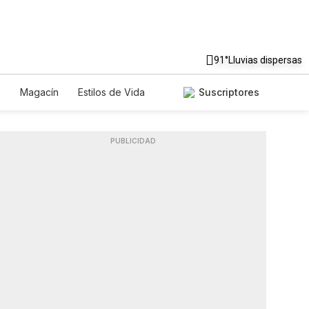
91°
Lluvias dispersas
s
Magacín
Estilos de Vida
Suscriptores
ecnología
Juegos
Lotería
Feriados
Edictos
Especiales
PUBLICIDAD