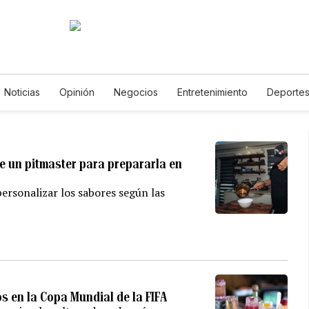
Noticias
Opinión
Negocios
Entretenimiento
Deporte
os Unidos
Ciencia y Ambiente
Gastronomía
De Viaje
T
alerías
English
Podcasts
Horóscopos
Newsletters
e un pitmaster para prepararla en
 personalizar los sabores según las
os en la Copa Mundial de la FIFA