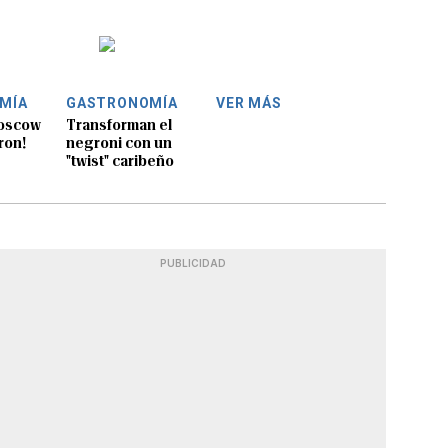
MÍA
GASTRONOMÍA
VER MÁS
moscow
Transforman el
¡ron!
negroni con un
"twist" caribeño
PUBLICIDAD