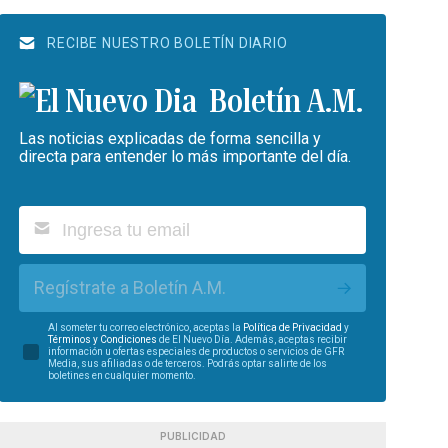
RECIBE NUESTRO BOLETÍN DIARIO
Boletín A.M.
Las noticias explicadas de forma sencilla y
directa para entender lo más importante del día.
Regístrate a Boletín A.M.
Al someter tu correo electrónico, aceptas la
Política de Privacidad
y
Términos y Condiciones
de El Nuevo Día. Además, aceptas recibir
información u ofertas especiales de productos o servicios de GFR
Media, sus afiliadas o de terceros. Podrás optar salirte de los
boletines en cualquier momento.
PUBLICIDAD