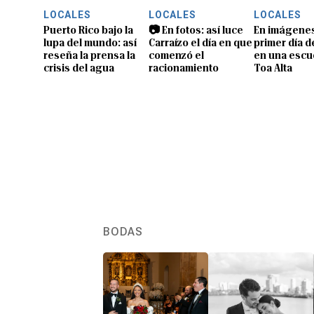
LOCALES
LOCALES
LOCALES
Puerto Rico bajo la
📷 En fotos: así luce
En imágenes
lupa del mundo: así
Carraízo el día en que
primer día d
reseña la prensa la
comenzó el
en una escu
crisis del agua
racionamiento
Toa Alta
BODAS