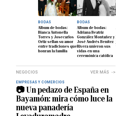
BODAS
BODAS
Album de bodas:
Album de bodas:
Bianca Antonella
Adriana Beatriz
Torres y Josecarlos
González Montañez y
Ortiz sellan su amor
José Andrés Benítez
entre tradiciones que
Rivera unieron sus
honran la familia
vidas en una
ceremónica católica
NEGOCIOS
VER MÁS
EMPRESAS Y COMERCIOS
📷 Un pedazo de España en
Bayamón: mira cómo luce la
nueva panadería