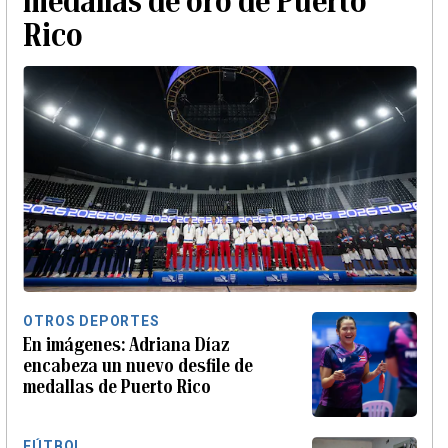
medallas de oro de Puerto
Rico
OTROS DEPORTES
En imágenes: Adriana Díaz
encabeza un nuevo desfile de
medallas de Puerto Rico
FÚTBOL