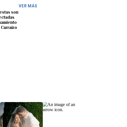
VER MÁS
 estas son
fectadas
onamiento
 Carraízo