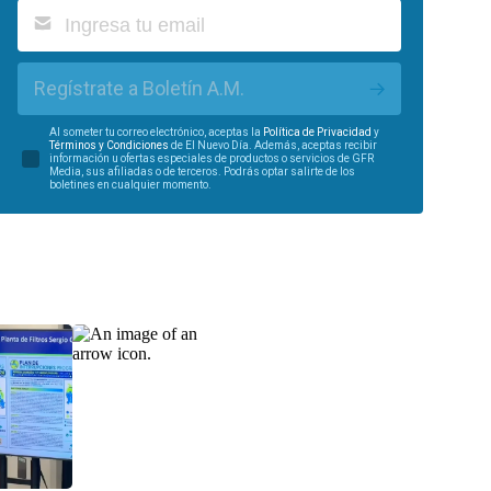
Regístrate a Boletín A.M.
Al someter tu correo electrónico, aceptas la
Política de Privacidad
y
Términos y Condiciones
de El Nuevo Día. Además, aceptas recibir
información u ofertas especiales de productos o servicios de GFR
Media, sus afiliadas o de terceros. Podrás optar salirte de los
boletines en cualquier momento.