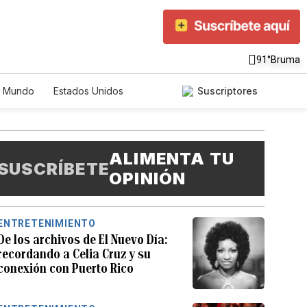
91°
Bruma
Mundo
Estados Unidos
Suscriptores
nglish
Podcasts
Horóscopos
ALIMENTA TU
SUSCRÍBETE
OPINIÓN
ENTRETENIMIENTO
De los archivos de El Nuevo Día:
recordando a Celia Cruz y su
conexión con Puerto Rico