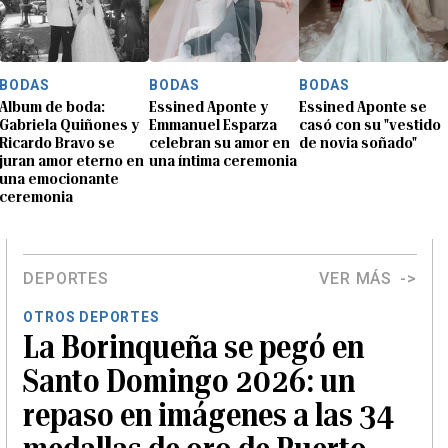
BODAS
BODAS
BODAS
Album de boda:
Essined Aponte y
Essined Aponte se
Gabriela Quiñones y
Emmanuel Esparza
casó con su "vestido
Ricardo Bravo se
celebran su amor en
de novia soñado"
juran amor eterno en
una íntima ceremonia
una emocionante
ceremonia
DEPORTES
VER MÁS
OTROS DEPORTES
La Borinqueña se pegó en
Santo Domingo 2026: un
repaso en imágenes a las 34