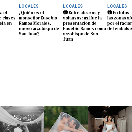
LOCALES
LOCALES
LOCALES
: el
¿Quién es el
📷 Entre abrazos y
📷 En fotos:
e clases
monseñor Eusebio
aplausos: así fue la
las zonas a
ela en
Ramos Morales,
presentación de
por el raci
nuevo arzobispo de
Eusebio Ramos como
del embalse
San Juan?
arzobispo de San
Juan