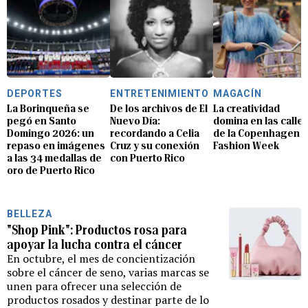
DEPORTES
ENTRETENIMIENTO
MAGACÍN
La Borinqueña se
De los archivos de El
La creatividad
pegó en Santo
Nuevo Día:
domina en las calle
Domingo 2026: un
recordando a Celia
de la Copenhagen
repaso en imágenes
Cruz y su conexión
Fashion Week
a las 34 medallas de
con Puerto Rico
oro de Puerto Rico
BELLEZA
"Shop Pink": Productos rosa para
apoyar la lucha contra el cáncer
En octubre, el mes de concientización
sobre el cáncer de seno, varias marcas se
unen para ofrecer una selección de
productos rosados y destinar parte de lo