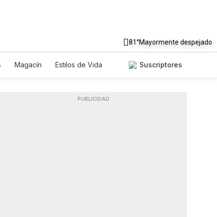
81°
Mayormente despejado
s
Magacín
Estilos de Vida
Suscriptores
ecnología
Juegos
Lotería
Feriados
Edictos
Especiales
PUBLICIDAD