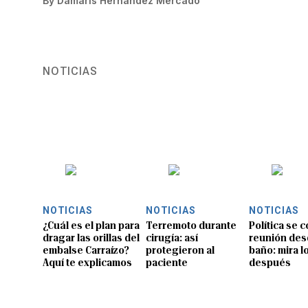
By
Damaris Hernández Mercado
NOTICIAS
NOTICIAS
NOTICIAS
NOTICIAS
¿Cuál es el plan para
Terremoto durante
Política se 
dragar las orillas del
cirugía: así
reunión des
embalse Carraízo?
protegieron al
baño: mira l
Aquí te explicamos
paciente
después