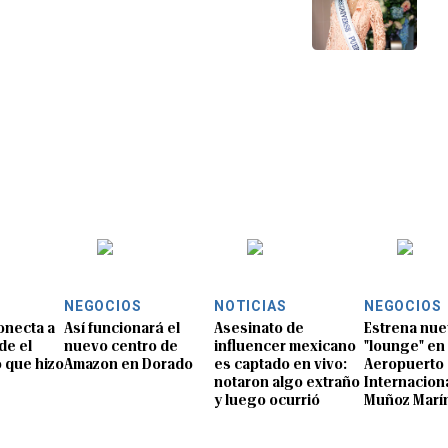
NEGOCIOS
NOTICIAS
NEGOCIOS
conecta a
Así funcionará el
Asesinato de
Estrena nu
de el
nuevo centro de
influencer mexicano
"lounge" en 
o que hizo
Amazon en Dorado
es captado en vivo:
Aeropuerto
notaron algo extraño
Internaciona
y luego ocurrió
Muñoz Marí