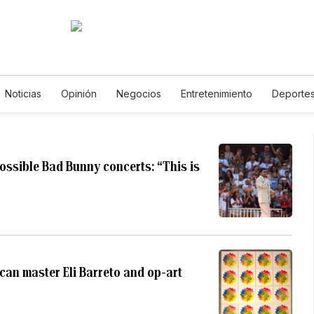
Noticias
Opinión
Negocios
Entretenimiento
Deporte
os Unidos
Ciencia y Ambiente
Gastronomía
De Viaje
T
alerías
English
Podcasts
Horóscopos
Newsletters
ossible Bad Bunny concerts: “This is
can master Eli Barreto and op-art