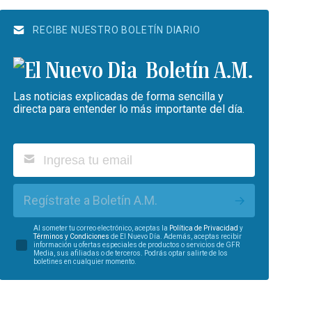
RECIBE NUESTRO BOLETÍN DIARIO
Boletín A.M.
Las noticias explicadas de forma sencilla y
directa para entender lo más importante del día.
Regístrate a Boletín A.M.
Al someter tu correo electrónico, aceptas la
Política de Privacidad
y
Términos y Condiciones
de El Nuevo Día. Además, aceptas recibir
información u ofertas especiales de productos o servicios de GFR
Media, sus afiliadas o de terceros. Podrás optar salirte de los
boletines en cualquier momento.