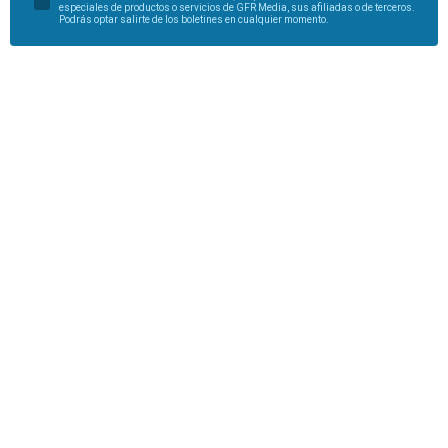
especiales de productos o servicios de GFR Media, sus afiliadas o de terceros.
Podrás optar salirte de los boletines en cualquier momento.