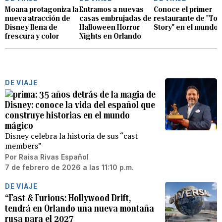
Moana protagoniza la
Entramos a nuevas
Conoce el primer
nueva atracción de
casas embrujadas de
restaurante de "Toy
Disney llena de
Halloween Horror
Story" en el mundo
frescura y color
Nights en Orlando
DE VIAJE
35 años detrás de la magia de
Disney: conoce la vida del español que
construye historias en el mundo
mágico
Disney celebra la historia de sus “cast
members”
Por
Raisa Rivas Español
7 de febrero de 2026 a las 11:10 p.m.
DE VIAJE
“Fast & Furious: Hollywood Drift,
tendrá en Orlando una nueva montaña
rusa para el 2027