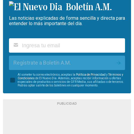
Boletín A.M.
Las noticias explicadas de forma sencilla y directa para
entender lo más importante del día.
Regístrate a Boletín A.M.
Al someter tu correo electrónico, aceptas la
Política de Privacidad
y
Términos y
Condiciones
de El Nuevo Día. Además, aceptas recibir información u ofertas
especiales de productos o servicios de GFR Media, sus afiliadas o de terceros.
Podrás optar salirte de los boletines en cualquier momento.
PUBLICIDAD