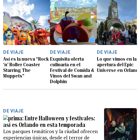
DE VIAJE
DE VIAJE
DE VIAJE
Así es la nueva “Rock
Exquisita oferta
Lo que vimos en la
‘n’ Roller Coaster
culinaria en el
apertura del Epic
Starring The
Festival de Comida &
Universe en Orland
Muppets”
Vinos del Swan and
Dolphin
DE VIAJE
Entre Halloween y festivales:
así es Orlando en esta temporada
Los parques temáticos y la ciudad ofrecen
experiencias únicas, desde el terror de