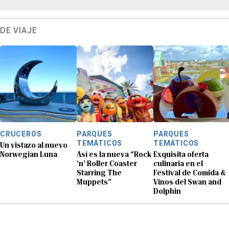
DE VIAJE
CRUCEROS
PARQUES
PARQUES
TEMÁTICOS
TEMÁTICOS
Un vistazo al nuevo
Norwegian Luna
Así es la nueva “Rock
Exquisita oferta
‘n’ Roller Coaster
culinaria en el
Starring The
Festival de Comida &
Muppets”
Vinos del Swan and
Dolphin