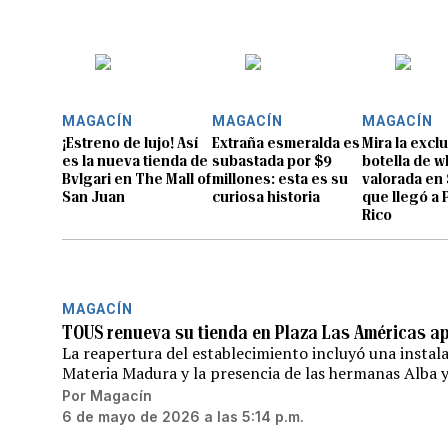
MAGACÍN
MAGACÍN
MAGACÍN
¡Estreno de lujo! Así
Extraña esmeralda es
Mira la excl
es la nueva tienda de
subastada por $9
botella de 
Bvlgari en The Mall of
millones: esta es su
valorada en
San Juan
curiosa historia
que llegó a 
Rico
MAGACÍN
TOUS renueva su tienda en Plaza Las Américas ap
La reapertura del establecimiento incluyó una instal
Materia Madura y la presencia de las hermanas Alba 
Por
Magacín
6 de mayo de 2026 a las 5:14 p.m.