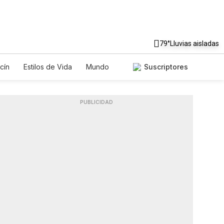
79°
Lluvias aisladas
cín
Estilos de Vida
Mundo
Suscriptores
s
Lotería
Vídeos
Especiales
PUBLICIDAD