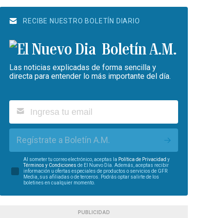
RECIBE NUESTRO BOLETÍN DIARIO
Boletín A.M.
Las noticias explicadas de forma sencilla y
directa para entender lo más importante del día.
Regístrate a Boletín A.M.
Al someter tu correo electrónico, aceptas la
Política de Privacidad
y
Términos y Condiciones
de El Nuevo Día. Además, aceptas recibir
información u ofertas especiales de productos o servicios de GFR
Media, sus afiliadas o de terceros. Podrás optar salirte de los
boletines en cualquier momento.
PUBLICIDAD