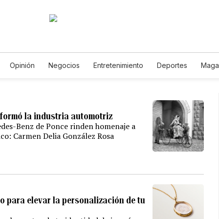
Opinión
Negocios
Entretenimiento
Deportes
Maga
 y Ambiente
Gastronomía
De Viaje
Tecnología
Juego
Podcasts
Horóscopos
Newsletters
Feriados
Edictos
formó la industria automotriz
cedes-Benz de Ponce rinden homenaje a
Rico: Carmen Delia González Rosa
o para elevar la personalización de tu