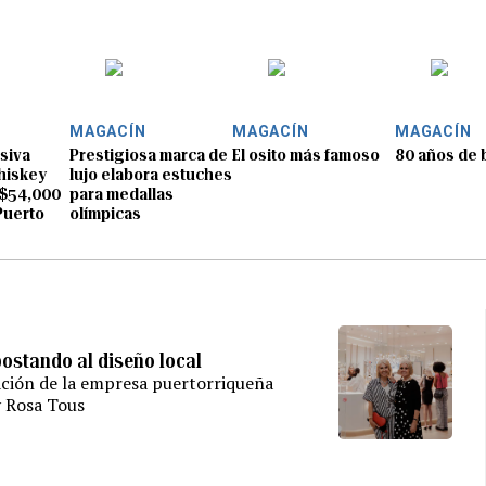
MAGACÍN
MAGACÍN
MAGACÍN
usiva
Prestigiosa marca de
El osito más famoso
80 años de 
whiskey
lujo elabora estuches
 $54,000
para medallas
Puerto
olímpicas
ostando al diseño local
ación de la empresa puertorriqueña
y Rosa Tous