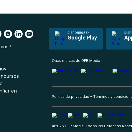
DISPONIBLE EN
DISP
Google Play
Ap
omos?
s
Otras marcas de GFR Media
 hoy
oncursos
io
nfiar en
Política de privacidad
Términos y condicion
©
2026
GFR Media, Todos los Derechos Rese