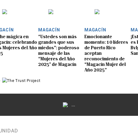
GACÍN
MAGACÍN
MAGACÍN
MA
he mágica en
“Ustedes son más
Emocionante
¡Es
acín: celebrando
grandes que sus
momento: 10 líderes
es 
as Mujeres del Año
miedos”: poderoso
de Puerto Rico
Bvl
25
mensaje de las
aceptan
San
“Mujeres del Año
reconocimiento de
2025" de Magacín
“Magacín Mujer del
Año 2025”
e
...
UNIDAD