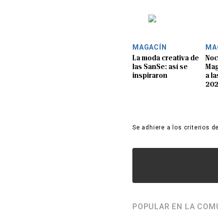
MAGACÍN
MA
La moda creativa de
Noc
las SanSe: así se
Mag
inspiraron
a l
20
Se adhiere a los criterios d
POPULAR EN LA COM