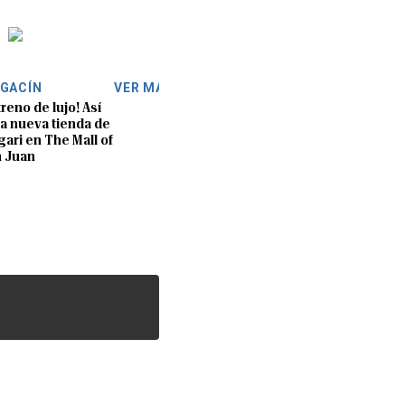
GACÍN
VER MÁS
treno de lujo! Así
la nueva tienda de
gari en The Mall of
 Juan