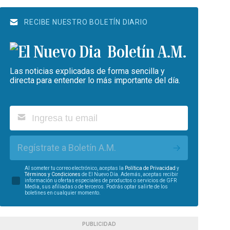
RECIBE NUESTRO BOLETÍN DIARIO
Boletín A.M.
Las noticias explicadas de forma sencilla y
directa para entender lo más importante del día.
Regístrate a Boletín A.M.
Al someter tu correo electrónico, aceptas la
Política de Privacidad
y
Términos y Condiciones
de El Nuevo Día. Además, aceptas recibir
información u ofertas especiales de productos o servicios de GFR
Media, sus afiliadas o de terceros. Podrás optar salirte de los
boletines en cualquier momento.
PUBLICIDAD