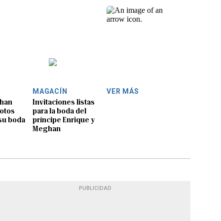
MAGACÍN
VER MÁS
ghan
Invitaciones listas
otos
para la boda del
 su boda
príncipe Enrique y
Meghan
PUBLICIDAD