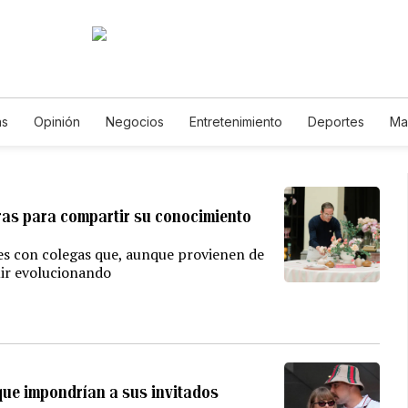
as
Opinión
Negocios
Entretenimiento
Deportes
Ma
cia y Ambiente
Gastronomía
De Viaje
Tecnología
Jue
Podcasts
Horóscopos
Newsletters
Feriados
Edict
uras para compartir su conocimiento
nes con colegas que, aunque provienen de
uir evolucionando
 que impondrían a sus invitados