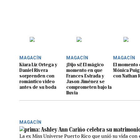
MAGACÍN
MAGACÍN
MAGACÍN
Kiara Liz Ortega y
¡Dijo sí! El mágico
El momento 
Daniel Rivera
momento en que
Mónica Puig
sorprenden con
Frances Estrada y
con Nathan R
romántico video
Jason Jiménez se
antes de su boda
comprometen bajo la
lluvia
MAGACÍN
Ashley Ann Cariño celebra su matrimonio
La ex Miss Universe Puerto Rico que unió su vida con e