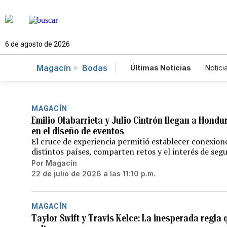
6 de agosto de 2026
Magacín
Bodas
Últimas Noticias
Notici
Estados Unidos
Cien
Fotogalerías
English
MAGACÍN
Emilio Olabarrieta y Julio Cintrón llegan a Hond
en el diseño de eventos
El cruce de experiencia permitió establecer conexio
distintos países, comparten retos y el interés de seg
Por
Magacín
22 de julio de 2026 a las 11:10 p.m.
MAGACÍN
Taylor Swift y Travis Kelce: La inesperada regla