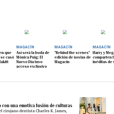
MAGACÍN
MAGACÍN
MAGACÍN
en que
Así será la boda de
"Behind the scenes"
Harry y Me
 se casó
Mónica Puig: El
edición de novias de
comparten f
akitt
Nuevo Día tuvo
Magacín
inéditas de
acceso exclusivo
 con una emotiva fusión de culturas
l cirujano dentista Charles K. James,