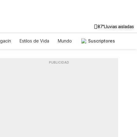
87°
Lluvias aisladas
gacín
Estilos de Vida
Mundo
Suscriptores
gos
Lotería
Vídeos
os
Especiales
PUBLICIDAD