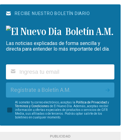
RECIBE NUESTRO BOLETÍN DIARIO
Boletín A.M.
Las noticias explicadas de forma sencilla y
directa para entender lo más importante del día.
Regístrate a Boletín A.M.
Al someter tu correo electrónico, aceptas la
Política de Privacidad
y
Términos y Condiciones
de El Nuevo Día. Además, aceptas recibir
información u ofertas especiales de productos o servicios de GFR
Media, sus afiliadas o de terceros. Podrás optar salirte de los
boletines en cualquier momento.
PUBLICIDAD