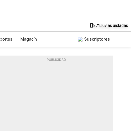
87°
Lluvias aisladas
portes
Magacín
Suscriptores
ronomía
De Viaje
Tecnología
róscopos
Newsletters
PUBLICIDAD