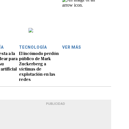
ÍA
TECNOLOGÍA
VER MÁS
sta a la
El incómodo perdón
lear para
público de Mark
su
Zuckerberg a
artificial
víctimas de
explotación en las
redes
PUBLICIDAD