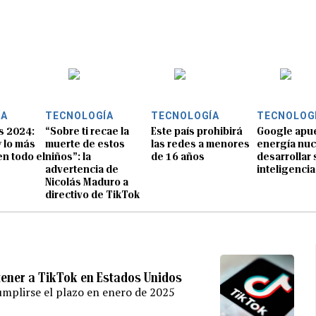
ÍA
TECNOLOGÍA
TECNOLOGÍA
TECNOLOG
s 2024:
“Sobre ti recae la
Este país prohibirá
Google apue
y lo más
muerte de estos
las redes a menores
energía nuc
n todo el
niños”: la
de 16 años
desarrollar 
advertencia de
inteligencia 
Nicolás Maduro a
directivo de TikTok
tener a TikTok en Estados Unidos
umplirse el plazo en enero de 2025