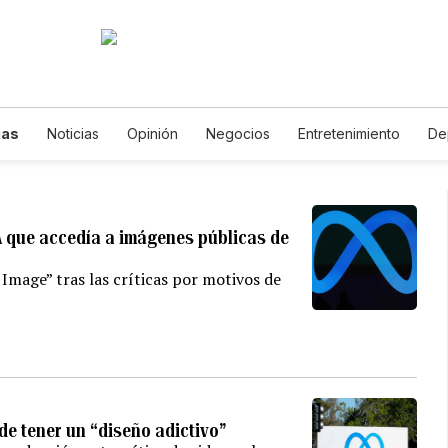
ias
Noticias
Opinión
Negocios
Entretenimiento
De
Vida
Mundo
Estados Unidos
Ciencia y Ambiente
Gast
Lotería
Vídeos
Fotogalerías
English
Podcasts
Ho
Edictos
Especiales
A que accedía a imágenes públicas de
Image” tras las críticas por motivos de
e tener un “diseño adictivo”