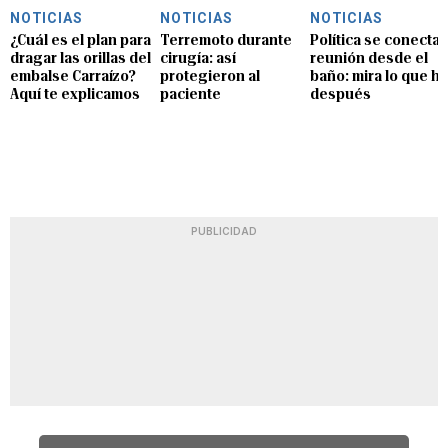
NOTICIAS
NOTICIAS
NOTICIAS
¿Cuál es el plan para
Terremoto durante
Política se conecta 
dragar las orillas del
cirugía: así
reunión desde el
embalse Carraízo?
protegieron al
baño: mira lo que hi
Aquí te explicamos
paciente
después
PUBLICIDAD