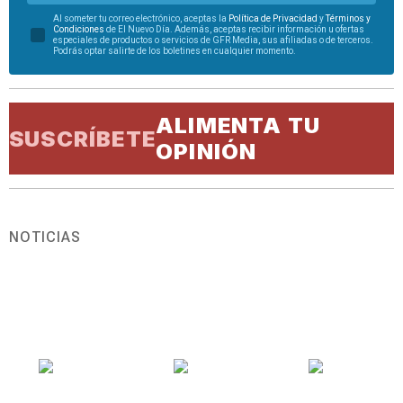
Al someter tu correo electrónico, aceptas la
Política de Privacidad
y
Términos y
Condiciones
de El Nuevo Día. Además, aceptas recibir información u ofertas
especiales de productos o servicios de GFR Media, sus afiliadas o de terceros.
Podrás optar salirte de los boletines en cualquier momento.
ALIMENTA TU
SUSCRÍBETE
OPINIÓN
NOTICIAS