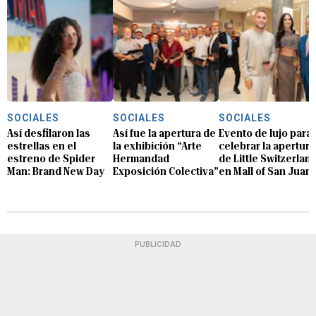
SOCIALES
SOCIALES
SOCIALES
Así desfilaron las
Así fue la apertura de
Evento de lujo para
estrellas en el
la exhibición “Arte
celebrar la apertura
estreno de Spider
Hermandad
de Little Switzerlan
Man: Brand New Day
Exposición Colectiva”
en Mall of San Juan
PUBLICIDAD