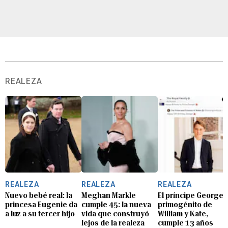
REALEZA
REALEZA
REALEZA
REALEZA
Nuevo bebé real: la
Meghan Markle
El príncipe George, 
princesa Eugenie da
cumple 45: la nueva
primogénito de
a luz a su tercer hijo
vida que construyó
William y Kate,
lejos de la realeza
cumple 13 años