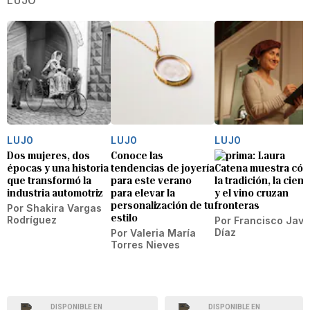
LUJO
LUJO
LUJO
LUJO
Dos mujeres, dos
Conoce las
Laura
épocas y una historia
tendencias de joyería
Catena muestra có
que transformó la
para este verano
la tradición, la cienc
industria automotriz
para elevar la
y el vino cruzan
personalización de tu
fronteras
Por
Shakira Vargas
estilo
Rodríguez
Por
Francisco Javi
Díaz
Por
Valeria María
Torres Nieves
DISPONIBLE EN
DISPONIBLE EN