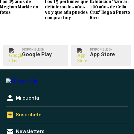
Los 45 años de
Los 15 perfumes que
Exhibición "Azúcar:
Meghan Markle en
definieron los años
100 años de Celia
fotos
90 y que aún puedes
Cruz" llega a Puerto
comprar hoy
Rico
DISPONIBLE EN
DISPONIBLE EN
Google Play
App Store
Mi cuenta
Suscríbete
Newsletters