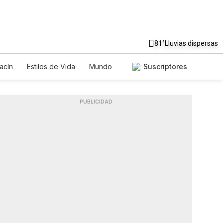
81°
Lluvias dispersas
acín
Estilos de Vida
Mundo
Suscriptores
os
Lotería
Vídeos
Especiales
PUBLICIDAD