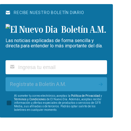
RECIBE NUESTRO BOLETÍN DIARIO
Boletín A.M.
Las noticias explicadas de forma sencilla y
directa para entender lo más importante del día.
Regístrate a Boletín A.M.
Al someter tu correo electrónico, aceptas la
Política de Privacidad
y
Términos y Condiciones
de El Nuevo Día. Además, aceptas recibir
información u ofertas especiales de productos o servicios de GFR
Media, sus afiliadas o de terceros. Podrás optar salirte de los
boletines en cualquier momento.