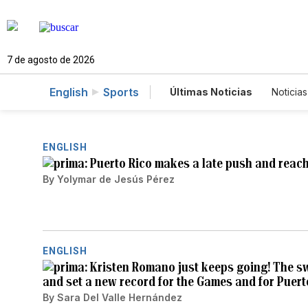
7 de agosto de 2026
English
Sports
Últimas Noticias
Noticias
Estados Unidos
Cienci
Fotogalerías
English
ENGLISH
Puerto Rico makes a late push and reac
By
Yolymar de Jesús Pérez
ENGLISH
Kristen Romano just keeps going! The 
and set a new record for the Games and for Puert
By
Sara Del Valle Hernández