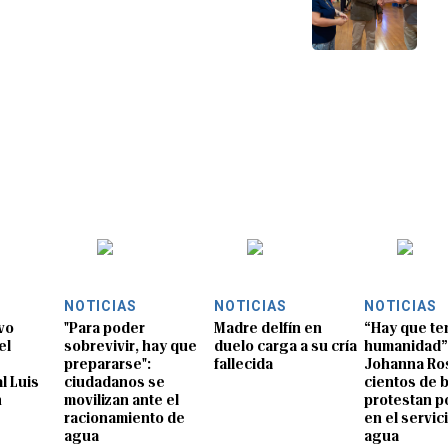
NOTICIAS
NOTICIAS
NOTICIAS
vo
"Para poder
Madre delfín en
“Hay que te
el
sobrevivir, hay que
duelo carga a su cría
humanidad”
prepararse":
fallecida
Johanna Ros
l Luis
ciudadanos se
cientos de 
n
movilizan ante el
protestan po
racionamiento de
en el servic
agua
agua