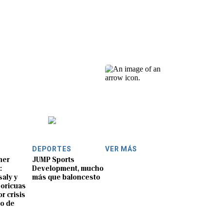
DEPORTES
VER MÁS
ner
JUMP Sports
:
Development, mucho
aly y
más que baloncesto
boricuas
r crisis
io de