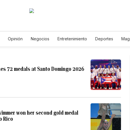
Opinión
Negocios
Entretenimiento
Deportes
Mag
a y Ambiente
Gastronomía
De Viaje
Tecnología
Jueg
Podcasts
Horóscopos
Newsletters
Feriados
Edictos
hes 72 medals at Santo Domingo 2026
swimmer won her second gold medal
o Rico