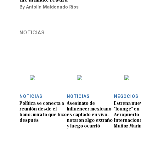
By
Antolín Maldonado Ríos
NOTICIAS
NOTICIAS
NOTICIAS
NEGOCIOS
Política se conecta a
Asesinato de
Estrena nue
reunión desde el
influencer mexicano
"lounge" en 
baño: mira lo que hizo
es captado en vivo:
Aeropuerto
después
notaron algo extraño
Internaciona
y luego ocurrió
Muñoz Marí