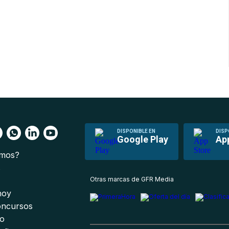
DISPONIBLE EN
DISP
Google Play
Ap
omos?
s
Otras marcas de GFR Media
 hoy
oncursos
io