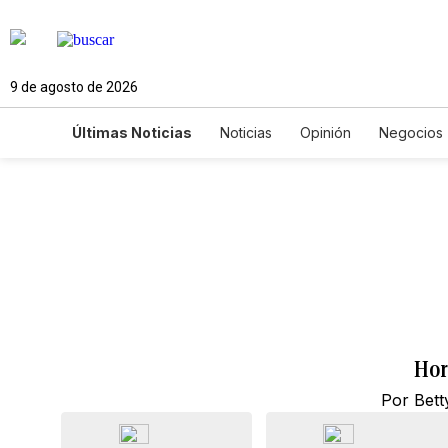
9 de agosto de 2026
Últimas Noticias
Noticias
Opinión
Negocios
Ciencia y Ambiente
Gastronomía
De Viaje
Newsletters
Feriados
Edictos
Especiales
Hor
Por Bett