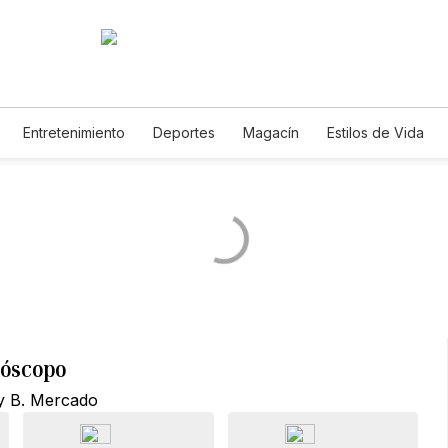
Entretenimiento
Deportes
Magacín
Estilos de Vida
Tecnología
Juegos
Lotería
Vídeos
Fotogalerías
E
óscopo
y B. Mercado