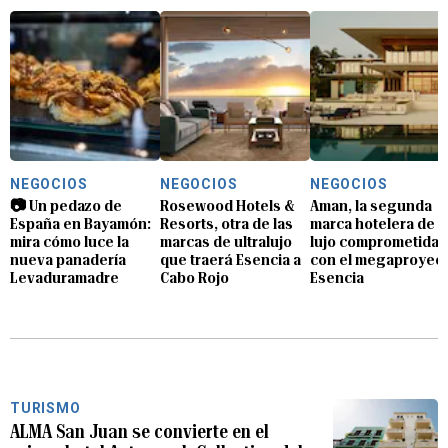
NEGOCIOS
NEGOCIOS
NEGOCIOS
📷 Un pedazo de
Rosewood Hotels &
Aman, la segunda
España en Bayamón:
Resorts, otra de las
marca hotelera de
mira cómo luce la
marcas de ultralujo
lujo comprometida
nueva panadería
que traerá Esencia a
con el megaproyec
Levaduramadre
Cabo Rojo
Esencia
TURISMO
ALMA San Juan se convierte en el