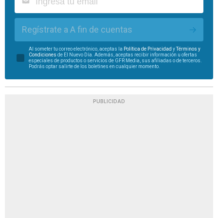
Regístrate a A fin de cuentas
Al someter tu correo electrónico, aceptas la
Política de Privacidad
y
Términos y
Condiciones
de El Nuevo Día. Además, aceptas recibir información u ofertas
especiales de productos o servicios de GFR Media, sus afiliadas o de terceros.
Podrás optar salirte de los boletines en cualquier momento.
PUBLICIDAD