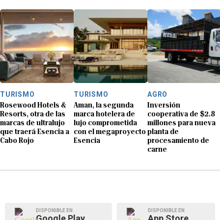
TURISMO
TURISMO
AGRO
Rosewood Hotels &
Aman, la segunda
Inversión
Resorts, otra de las
marca hotelera de
cooperativa de $2.8
marcas de ultralujo
lujo comprometida
millones para nueva
que traerá Esencia a
con el megaproyecto
planta de
Cabo Rojo
Esencia
procesamiento de
carne
DISPONIBLE EN
DISPONIBLE EN
Google Play
App Store