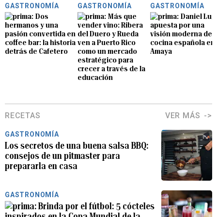
GASTRONOMÍA
GASTRONOMÍA
GASTRONOMÍA
Dos
Más que
Daniel Lu
hermanos y una
vender vino: Ribera
apuesta por una
pasión convertida en
del Duero y Rueda
visión moderna de l
coffee bar: la historia
ven a Puerto Rico
cocina española en
detrás de Cafetero
como un mercado
Amaya
estratégico para
crecer a través de la
educación
RECETAS
VER MÁS
GASTRONOMÍA
Los secretos de una buena salsa BBQ:
consejos de un pitmaster para
prepararla en casa
GASTRONOMÍA
Brinda por el fútbol: 5 cócteles
inspirados en la Copa Mundial de la