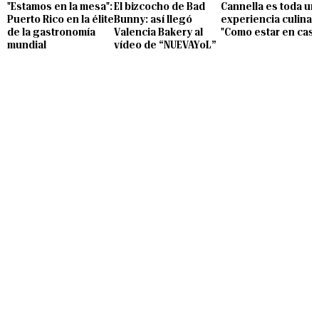
"Estamos en la mesa":
El bizcocho de Bad
Cannella es toda un
Puerto Rico en la élite
Bunny: así llegó
experiencia culinari
de la gastronomía
Valencia Bakery al
"Como estar en casa
mundial
vídeo de “NUEVAYoL”