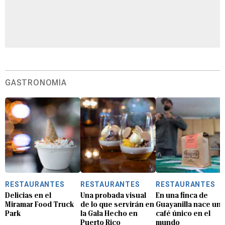
GASTRONOMÍA
RESTAURANTES
RESTAURANTES
RESTAURANTES
Delicias en el
Una probada visual
En una finca de
Miramar Food Truck
de lo que servirán en
Guayanilla nace un
Park
la Gala Hecho en
café único en el
Puerto Rico
mundo