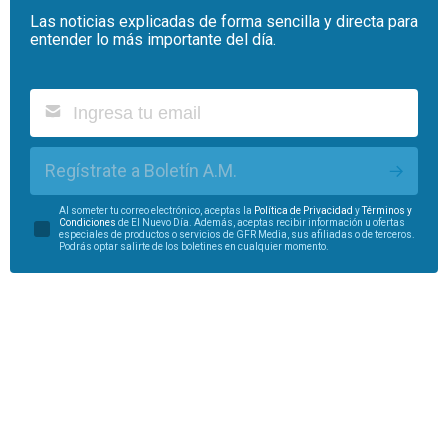
Las noticias explicadas de forma sencilla y directa para
entender lo más importante del día.
Regístrate a Boletín A.M.
Al someter tu correo electrónico, aceptas la
Política de Privacidad
y
Términos y
Condiciones
de El Nuevo Día. Además, aceptas recibir información u ofertas
especiales de productos o servicios de GFR Media, sus afiliadas o de terceros.
Podrás optar salirte de los boletines en cualquier momento.