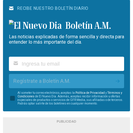
RECIBE NUESTRO BOLETÍN DIARIO
Boletín A.M.
Las noticias explicadas de forma sencilla y directa para
entender lo más importante del día.
Regístrate a Boletín A.M.
Al someter tu correo electrónico, aceptas la
Política de Privacidad
y
Términos y
Condiciones
de El Nuevo Día. Además, aceptas recibir información u ofertas
especiales de productos o servicios de GFR Media, sus afiliadas o de terceros.
Podrás optar salirte de los boletines en cualquier momento.
PUBLICIDAD